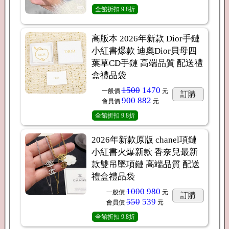
全館折扣
9.8折
高版本 2026年新款 Dior手鏈
小紅書爆款 迪奧Dior貝母四
葉草CD手鏈 高端品質 配送禮
盒禮品袋
1500
1470
一般價
元
訂購
900
882
會員價
元
全館折扣
9.8折
2026年新款原版 chanel項鏈
小紅書火爆新款 香奈兒最新
款雙吊墜項鏈 高端品質 配送
禮盒禮品袋
1000
980
一般價
元
訂購
550
539
會員價
元
全館折扣
9.8折