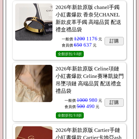
2026年新款原版 chanel手鐲
小紅書爆款 香奈兒CHANEL
新款皮革手鐲 高端品質 配送
禮盒禮品袋
1200
1176
一般價
元
訂購
650
637
會員價
元
全館折扣
9.8折
2026年新款原版 Celine項鏈
小紅書爆款 Celine賽琳凱旋門
吊墜項鏈 高端品質 配送禮盒
禮品袋
1000
980
一般價
元
訂購
500
490
會員價
元
全館折扣
9.8折
2026年新款原版 Cartier手鏈
小紅書爆款 Cartier卡地亞ash