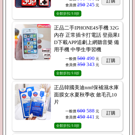
訂購
250
245
會員價
元
全館折扣
9.8折
正品二手IPHONE4S手機 32G
內存 正常插卡打電話 登蘋果I
D下載APP追劇上網聽音樂 備
用手機 中學生學習機
500
490
一般價
元
訂購
350
343
會員價
元
全館折扣
9.8折
正品韓國美迪nmf保補濕水庫
面膜女水夏秋季收 斂毛孔10
片
600
588
一般價
元
訂購
450
441
會員價
元
全館折扣
9.8折