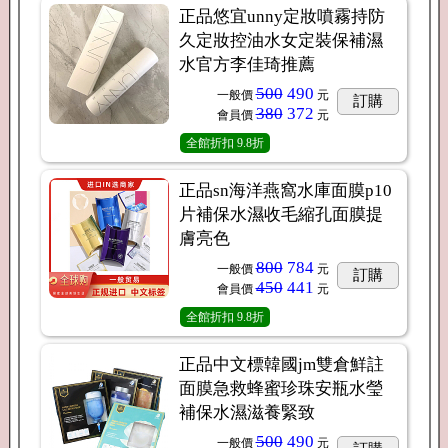
正品悠宜unny定妝噴霧持防
久定妝控油水女定裝保補濕
水官方李佳琦推薦
500
490
一般價
元
訂購
380
372
會員價
元
全館折扣
9.8折
正品sn海洋燕窩水庫面膜p10
片補保水濕收毛縮孔面膜提
膚亮色
800
784
一般價
元
訂購
450
441
會員價
元
全館折扣
9.8折
正品中文標韓國jm雙倉鮮註
面膜急救蜂蜜珍珠安瓶水瑩
補保水濕滋養緊致
500
490
一般價
元