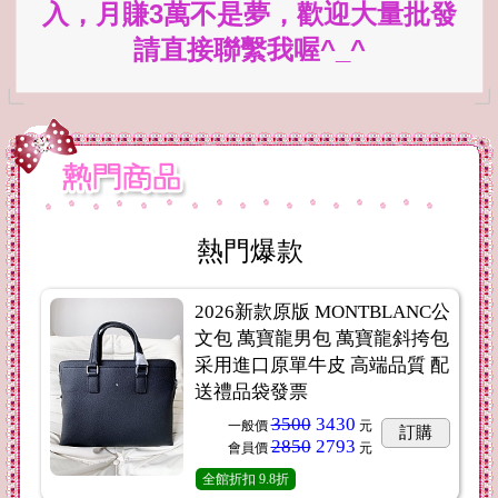
入，月賺3萬不是夢，歡迎大量批發
請直接聯繫我喔^_^
熱門爆款
2026新款原版 MONTBLANC公
文包 萬寶龍男包 萬寶龍斜挎包
采用進口原單牛皮 高端品質 配
送禮品袋發票
3500
3430
一般價
元
訂購
2850
2793
會員價
元
全館折扣
9.8折