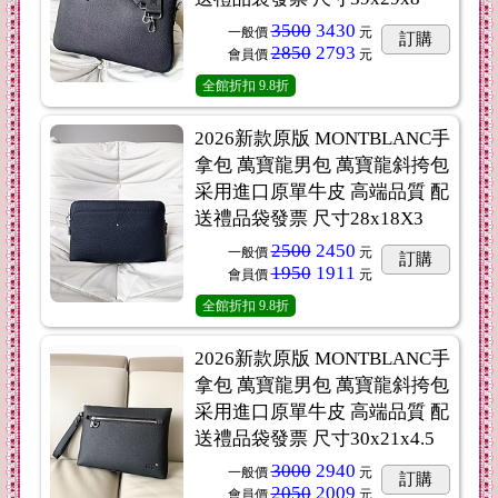
3500
3430
一般價
元
訂購
2850
2793
會員價
元
全館折扣
9.8折
2026新款原版 MONTBLANC手
拿包 萬寶龍男包 萬寶龍斜挎包
采用進口原單牛皮 高端品質 配
送禮品袋發票 尺寸28x18X3
2500
2450
一般價
元
訂購
1950
1911
會員價
元
全館折扣
9.8折
2026新款原版 MONTBLANC手
拿包 萬寶龍男包 萬寶龍斜挎包
采用進口原單牛皮 高端品質 配
送禮品袋發票 尺寸30x21x4.5
3000
2940
一般價
元
訂購
2050
2009
會員價
元