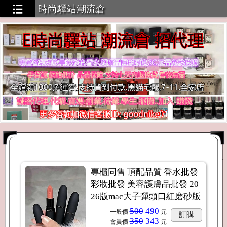
時尚驛站潮流倉
工廠貨源，無需囤貨，一件代發
專櫃同售 頂配品質 香水批發
彩妝批發 美容護膚品批發 20
26版mac大子彈頭口紅磨砂版
500
490
一般價
元
訂購
350
343
會員價
元