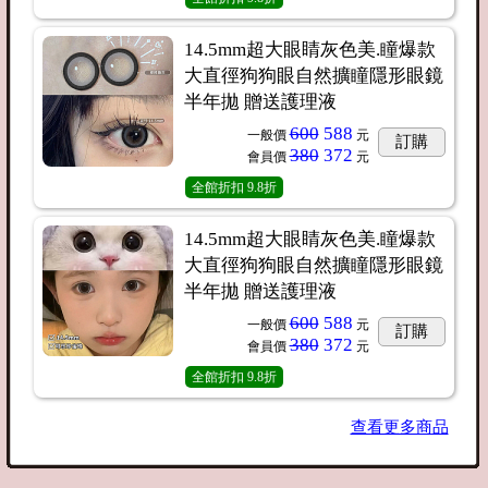
14.5mm超大眼睛灰色美.瞳爆款
大直徑狗狗眼自然擴瞳隱形眼鏡
半年拋 贈送護理液
600
588
一般價
元
訂購
380
372
會員價
元
全館折扣
9.8折
14.5mm超大眼睛灰色美.瞳爆款
大直徑狗狗眼自然擴瞳隱形眼鏡
半年拋 贈送護理液
600
588
一般價
元
訂購
380
372
會員價
元
全館折扣
9.8折
查看更多商品