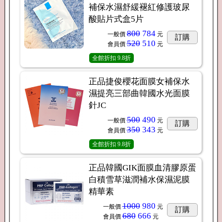
補保水濕舒緩褪紅修護玻尿
酸貼片式盒5片
800
784
一般價
元
訂購
520
510
會員價
元
全館折扣
9.8折
正品捷俊櫻花面膜女補保水
濕提亮三部曲韓國水光面膜
針JC
500
490
一般價
元
訂購
350
343
會員價
元
全館折扣
9.8折
正品韓國GIK面膜血清膠原蛋
白積雪草滋潤補水保濕泥膜
精華素
1000
980
一般價
元
訂購
680
666
會員價
元