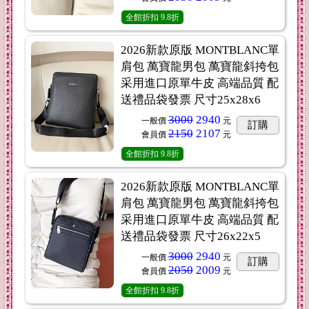
全館折扣
9.8折
2026新款原版 MONTBLANC單
肩包 萬寶龍男包 萬寶龍斜挎包
采用進口原單牛皮 高端品質 配
送禮品袋發票 尺寸25x28x6
3000
2940
一般價
元
訂購
2150
2107
會員價
元
全館折扣
9.8折
2026新款原版 MONTBLANC單
肩包 萬寶龍男包 萬寶龍斜挎包
采用進口原單牛皮 高端品質 配
送禮品袋發票 尺寸26x22x5
3000
2940
一般價
元
訂購
2050
2009
會員價
元
全館折扣
9.8折