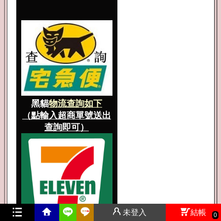
黑貓
物流查詢如下
（
點輸入超商單號送出
查詢即可
）
未登入
結帳
0