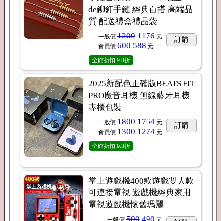
de鉚釘手鏈 經典百搭 高端品
質 配送禮盒禮品袋
1200
1176
一般價
元
訂購
600
588
會員價
元
全館折扣
9.8折
2025新配色正確版BEATS FIT
PRO魔音耳機 無線藍牙耳機
專櫃包裝
1800
1764
一般價
元
訂購
1300
1274
會員價
元
全館折扣
9.8折
掌上遊戲機400款遊戲雙人款
可連接電視 遊戲機經典家用
電視遊戲機懷舊瑪麗
500
490
一般價
元