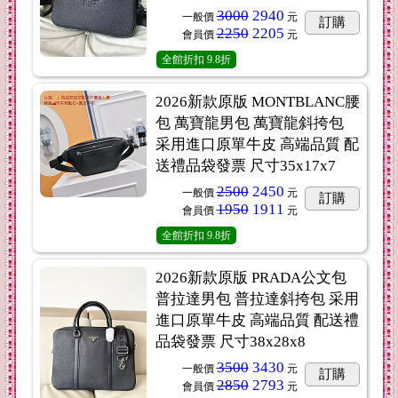
3000
2940
一般價
元
訂購
2250
2205
會員價
元
全館折扣
9.8折
2026新款原版 MONTBLANC腰
包 萬寶龍男包 萬寶龍斜挎包
采用進口原單牛皮 高端品質 配
送禮品袋發票 尺寸35x17x7
2500
2450
一般價
元
訂購
1950
1911
會員價
元
全館折扣
9.8折
2026新款原版 PRADA公文包
普拉達男包 普拉達斜挎包 采用
進口原單牛皮 高端品質 配送禮
品袋發票 尺寸38x28x8
3500
3430
一般價
元
訂購
2850
2793
會員價
元