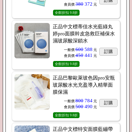
訂購
380
372
會員價
元
全館折扣
9.8折
正品中文標蒂佳水光藍綠丸
婷pro面膜幹皮急救巨補保水
濕玻尿酸深鎖水
600
588
一般價
元
訂購
450
441
會員價
元
全館折扣
9.8折
正品巴黎歐萊玻色因pro安瓶
玻尿酸水光充盈導入精華面
膜保濕
800
784
一般價
元
訂購
500
490
會員價
元
全館折扣
9.8折
正品中文標特安面膜藍繃帶