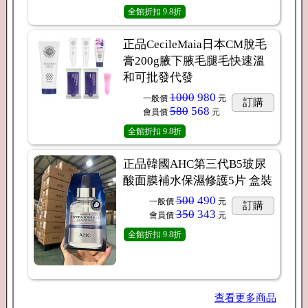
全館折扣
9.8折
正品CecileMaia日本CM脫毛
膏200g腋下腋毛腿毛快速溫
和可批發代發
1000
980
一般價
元
訂購
580
568
會員價
元
全館折扣
9.8折
正品韓國AHC第三代B5玻尿
酸面膜補水保濕修護5片 盒裝
500
490
一般價
元
訂購
350
343
會員價
元
全館折扣
9.8折
查看更多商品