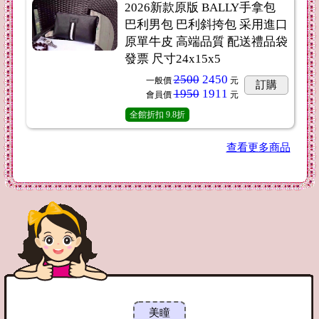
2026新款原版 BALLY手拿包
巴利男包 巴利斜挎包 采用進口
原單牛皮 高端品質 配送禮品袋
發票 尺寸24x15x5
2500
2450
一般價
元
訂購
1950
1911
會員價
元
全館折扣
9.8折
查看更多商品
美瞳