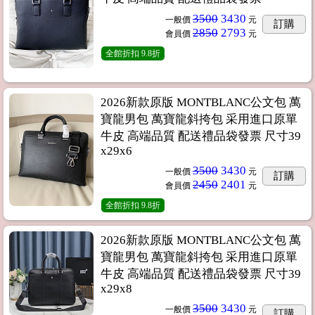
3500
3430
一般價
元
訂購
2850
2793
會員價
元
全館折扣
9.8折
2026新款原版 MONTBLANC公文包 萬
寶龍男包 萬寶龍斜挎包 采用進口原單
牛皮 高端品質 配送禮品袋發票 尺寸39
x29x6
3500
3430
一般價
元
訂購
2450
2401
會員價
元
全館折扣
9.8折
2026新款原版 MONTBLANC公文包 萬
寶龍男包 萬寶龍斜挎包 采用進口原單
牛皮 高端品質 配送禮品袋發票 尺寸39
x29x8
3500
3430
一般價
元
訂購