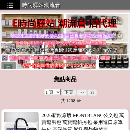
時尚驛站潮流倉
工廠貨源，無需囤貨，一件代發
焦點商品
下頁
>>
31
共
1208
筆
2026新款原版 MONTBLANC公文包 萬
寶龍男包 萬寶龍斜挎包 采用進口原單
牛皮 高端品質 配送禮品袋發票