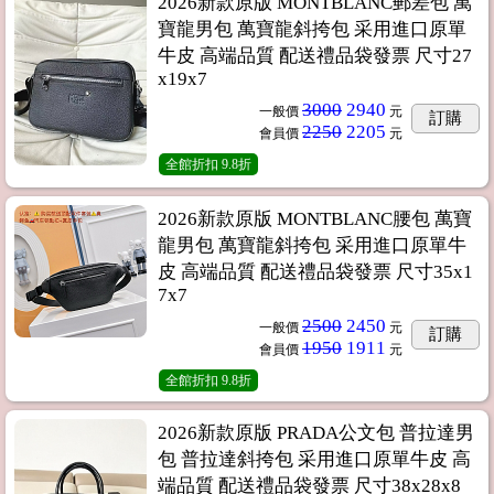
2026新款原版 MONTBLANC郵差包 萬
寶龍男包 萬寶龍斜挎包 采用進口原單
牛皮 高端品質 配送禮品袋發票 尺寸27
x19x7
3000
2940
一般價
元
訂購
2250
2205
會員價
元
全館折扣
9.8折
2026新款原版 MONTBLANC腰包 萬寶
龍男包 萬寶龍斜挎包 采用進口原單牛
皮 高端品質 配送禮品袋發票 尺寸35x1
7x7
2500
2450
一般價
元
訂購
1950
1911
會員價
元
全館折扣
9.8折
2026新款原版 PRADA公文包 普拉達男
包 普拉達斜挎包 采用進口原單牛皮 高
端品質 配送禮品袋發票 尺寸38x28x8