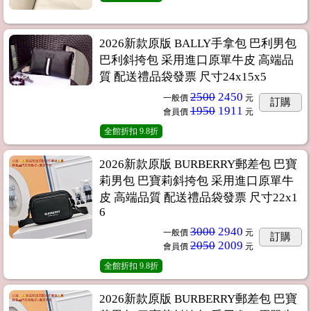
2026新款原版 BALLY手拿包 巴利男包
巴利斜挎包 采用進口原單牛皮 高端品
質 配送禮品袋發票 尺寸24x15x5
2500
2450
一般價
元
訂購
1950
1911
會員價
元
全館折扣
9.8折
2026新款原版 BURBERRY郵差包 巴寶
莉男包 巴寶莉斜挎包 采用進口原單牛
皮 高端品質 配送禮品袋發票 尺寸22x1
6
3000
2940
一般價
元
訂購
2050
2009
會員價
元
全館折扣
9.8折
2026新款原版 BURBERRY郵差包 巴寶