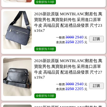
全館折扣
9.8折
2026新款原版 MONTBLANC郵差包 萬
寶龍男包 萬寶龍斜挎包 采用進口原單
牛皮 高端品質 配送禮品袋發票 尺寸23
x16x7
3000
2940
一般價
元
訂購
2250
2205
會員價
元
全館折扣
9.8折
2026新款原版 MONTBLANC郵差包 萬
寶龍男包 萬寶龍斜挎包 采用進口原單
牛皮 高端品質 配送禮品袋發票 尺寸27
x19x7
3000
2940
一般價
元
訂購
2250
2205
會員價
元
全館折扣
9.8折