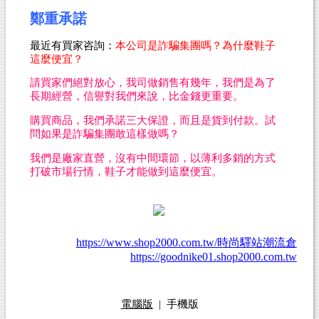
鄭重承諾
最近有買家咨詢：
本公司是詐騙集團嗎？為什麼鞋子
這
麼
便宜？
請買家們絕對放心，我司做銷售有幾年，我們是為了
長期經營，信譽對我們來說，比金錢更重要。
購買商品，我們承諾三大保證，而且是貨到付款。試
問如果是詐騙集團敢這樣做嗎？
我們是廠家直營，沒有中間環節，以薄利多銷的方式
打破市場行情，鞋子才能做到這麼便宜。
https://www.shop2000.com.tw/時尚驛站潮流倉
https://goodnike01.shop2000.com.tw
電腦版
|
手機版