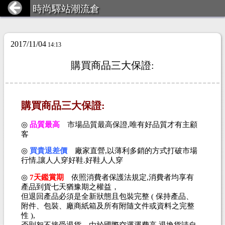
時尚驛站潮流倉
2017/11/04
14:13
購買商品三大保證:
購買商品三大保證:
◎
品質最高
市場品質最高保證,唯有好品質才有主顧
客
◎
買貴退差價
廠家直營,以薄利多銷的方式打破市場
行情,讓人人穿好鞋.好鞋人人穿
◎
7天鑑賞期
依照消費者保護法規定,消費者均享有
產品到貨七天猶豫期之權益，
但退回產品必須是全新狀態且包裝完整 ( 保持產品、
附件、包裝、廠商紙箱及所有附隨文件或資料之完整
性 ),
否則恕不接受退貨。由於國際空運運費高,退換貨請自