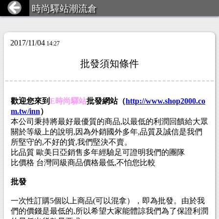
時尚驛站潮流倉
2017/11/04
14:27
批發須知條件
歡迎您來到
E時尚驛站
批發網站（
http://www.shop2000.co
m.tw/inn
）
本公司秉持將最好最優質的商品,以最低的利潤回饋給大眾
關於等級上的說明,因為外銷國外多年,品質及誠信是我們
所堅守的,不好的貨,我們堅決不賣。
比品質 歐美日亞銷售多年經驗足可證明我們的團隊
比價格 台灣同級商品價格最低,不怕您比較
批發
一次性訂購5個以上商品(可以混拿），即為批發。由於我
們的價錢是最低的,所以希望大家能體諒我們為了保證利潤