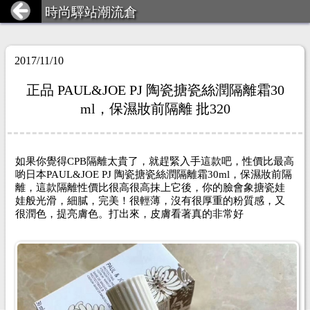
時尚驛站潮流倉
2017/11/10
正品 PAUL&JOE PJ 陶瓷搪瓷絲潤隔離霜30
ml，保濕妝前隔離 批320
如果你覺得CPB隔離太貴了，就趕緊入手這款吧，性價比最高
喲日本PAUL&JOE PJ 陶瓷搪瓷絲潤隔離霜30ml，保濕妝前隔
離，這款隔離性價比很高很高抹上它後，你的臉會象搪瓷娃
娃般光滑，細膩，完美！很輕薄，沒有很厚重的粉質感，又
很潤色，提亮膚色。打出來，皮膚看著真的非常好